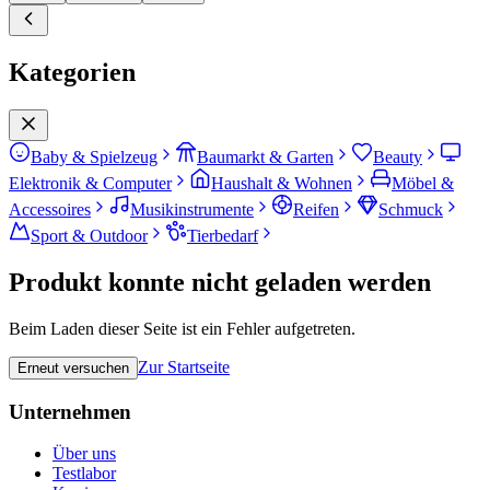
Kategorien
Baby & Spielzeug
Baumarkt & Garten
Beauty
Elektronik & Computer
Haushalt & Wohnen
Möbel &
Accessoires
Musikinstrumente
Reifen
Schmuck
Sport & Outdoor
Tierbedarf
Produkt konnte nicht geladen werden
Beim Laden dieser Seite ist ein Fehler aufgetreten.
Zur Startseite
Erneut versuchen
Unternehmen
Über uns
Testlabor