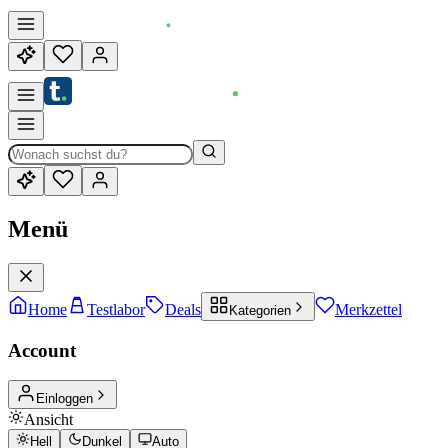
Menü
Home
Testlabor
Deals
Merkzettel
Kategorien
Account
Einloggen
Ansicht
Hell
Dunkel
Auto