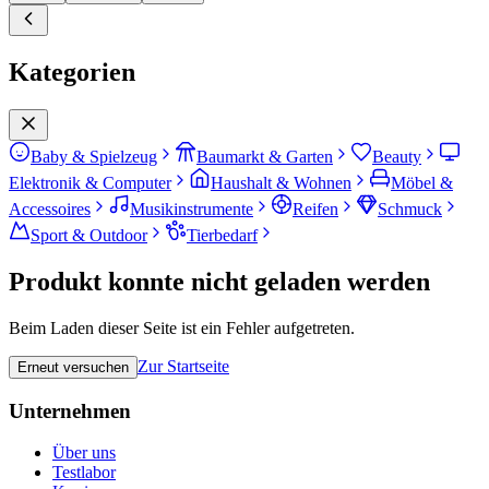
Kategorien
Baby & Spielzeug
Baumarkt & Garten
Beauty
Elektronik & Computer
Haushalt & Wohnen
Möbel &
Accessoires
Musikinstrumente
Reifen
Schmuck
Sport & Outdoor
Tierbedarf
Produkt konnte nicht geladen werden
Beim Laden dieser Seite ist ein Fehler aufgetreten.
Zur Startseite
Erneut versuchen
Unternehmen
Über uns
Testlabor