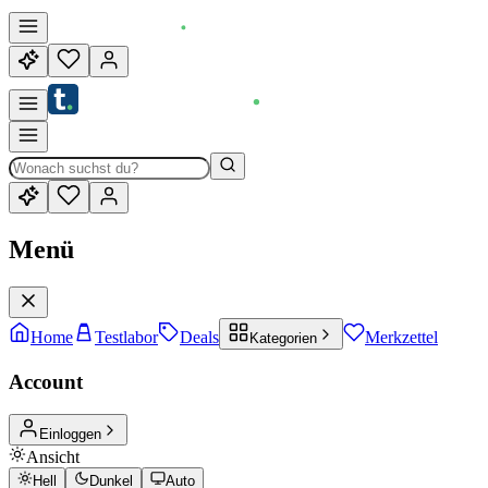
Menü
Home
Testlabor
Deals
Merkzettel
Kategorien
Account
Einloggen
Ansicht
Hell
Dunkel
Auto