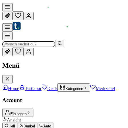
Menü
Home
Testlabor
Deals
Merkzettel
Kategorien
Account
Einloggen
Ansicht
Hell
Dunkel
Auto