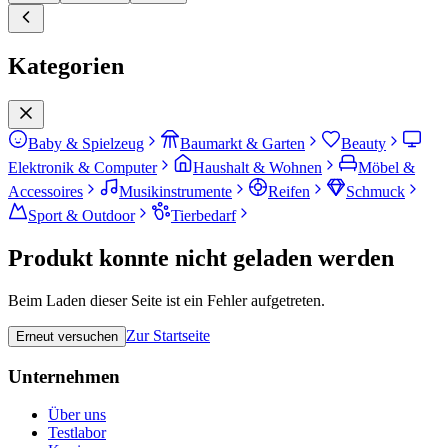
Kategorien
Baby & Spielzeug
Baumarkt & Garten
Beauty
Elektronik & Computer
Haushalt & Wohnen
Möbel &
Accessoires
Musikinstrumente
Reifen
Schmuck
Sport & Outdoor
Tierbedarf
Produkt konnte nicht geladen werden
Beim Laden dieser Seite ist ein Fehler aufgetreten.
Zur Startseite
Erneut versuchen
Unternehmen
Über uns
Testlabor