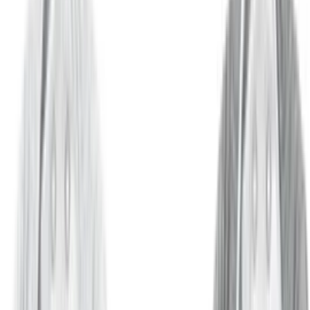
Das neutrale Sterndesign ist zeitlos und für Jungen sowie
Mädchen gleichermaßen geeignet.
Nachteile
Die Druckknöpfe können bei häufigem Waschen an
Festigkeit verlieren.
Musselin neigt dazu, nach dem Waschen leicht einzulaufen
oder sich zu verziehen.
Die Saugfähigkeit ist bei starkem Zahnen im Vergleich zu
dickeren Lätzchen begrenzt.
Fazit:
Ein preiswertes und optisch ansprechendes Set für den
Alltag, das durch weiches Material überzeugt, jedoch bei intensiver
Nutzung an Formstabilität verlieren kann.
Worauf beim Kauf achten?
Materialien und Hautverträglichkeit
Da Lätzchen über längere Zeit direkten Kontakt zur Haut haben,
steht die Materialwahl an erster Stelle. Baumwolle und Musselin
sind hier die Favoriten, weil sie atmungsaktiv sind und kaum