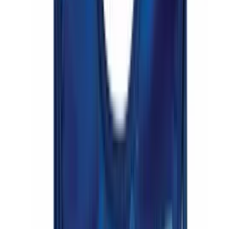
Inhalt
Die besten Bindelätzchen im Überblick
Worauf beim Kauf achten?
Materialien und Hautverträglichkeit
Saugfähigkeit und Nässeschutz
Verschlusssysteme im Vergleich
Für wen eignet sich welches Modell?
Dreieckstücher für die Zahnungsphase
Große Essenslätzchen für Kleinkinder
Lätzchen für Erwachsene und Senioren
Häufige Fragen
Beliebte Bindelätzchen
Inhaltsverzeichnis
Die besten Bindelätzchen im Überblick
Bindelätzchen sind unverzichtbare Helfer im Alltag, um Kleidung
vor Flecken und Nässestau zu schützen. Ob als modisches Halstuch
für zahnende Babys oder als funktionaler Schutz für Erwachsene,