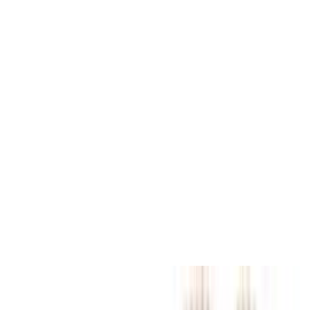
2er Set - Baby Lätzchen/Kinderlätzchen
mit Druckknopf/Größenverstellbar/Extra