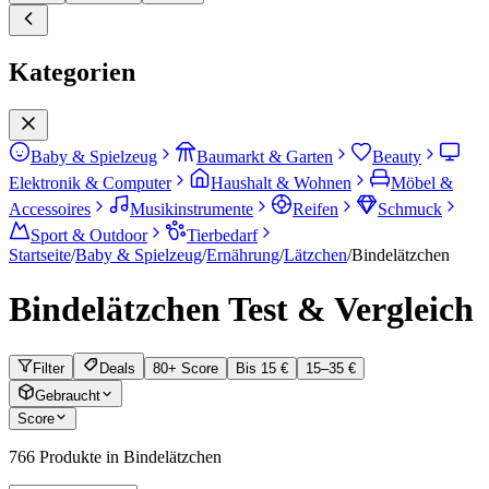
Kategorien
Baby & Spielzeug
Baumarkt & Garten
Beauty
Elektronik & Computer
Haushalt & Wohnen
Möbel &
Accessoires
Musikinstrumente
Reifen
Schmuck
Sport & Outdoor
Tierbedarf
Startseite
/
Baby & Spielzeug
/
Ernährung
/
Lätzchen
/
Bindelätzchen
Bindelätzchen
Test & Vergleich
Filter
Deals
80+ Score
Bis 15 €
15–35 €
Gebraucht
Score
766
Produkte in
Bindelätzchen