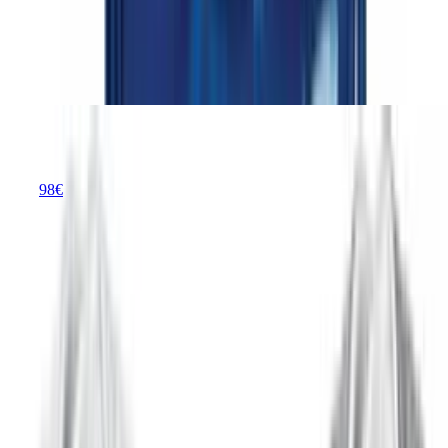
die Auswahl an Materialien und Verschlusssystemen ist heute größer
denn je.
Lulu moon Lätzchen Baby Dreieckstuch Baby Musselin Halstuch
Baby für Junge und Mädchen (6 Stück,Stern) - Preisvergleich
Lulu moon Lätzchen Baby Dreieckstuch Baby
Musselin Halstuch Baby für Junge und Mädchen
(6
Stück,Stern) - Preisvergleich
98
€
ab
15
Preise vergleichen
Lulu moon Baby Dreieckstuch
Vorteile
Das Musselin-Material ist besonders weich, atmungsaktiv
und sanft zur empfindlichen Babyhaut.
Das Set enthält sechs Tücher, was einen ausreichenden
Vorrat für den täglichen Gebrauch bietet.
Die Dreiecksform ist praktisch und lässt sich einfach durch
Druckknöpfe anpassen.