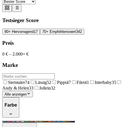
Testsieger Score
80+ Hervorragend
17
70+ Empfehlenswert
342
Preis
0 €
–
2.000+ €
Marke
Sterntaler
74
Lässig
52
Pippi
47
Filet
41
Interbaby
35
Andy & Helen
33
Jollein
32
Alle anzeigen
Farbe