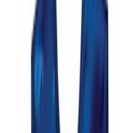
Bindelätzchen Kaufberatung 2026
Schutz für Kleidung und Haut: Alles über Materialien,
Saugfähigkeit und Pflege von Bindelätzchen für Babys und
Erwachsene in unserer Kaufberatung.
Zuletzt aktualisiert:
15.04.2026
Inhalt
Die besten Bindelätzchen im Überblick
Worauf beim Kauf achten?
Materialien und Hautverträglichkeit
Saugfähigkeit und Nässeschutz
Verschlusssysteme im Vergleich
Für wen eignet sich welches Modell?
Dreieckstücher für die Zahnungsphase
Große Essenslätzchen für Kleinkinder
Lätzchen für Erwachsene und Senioren
Häufige Fragen
Beliebte Bindelätzchen
Inhaltsverzeichnis