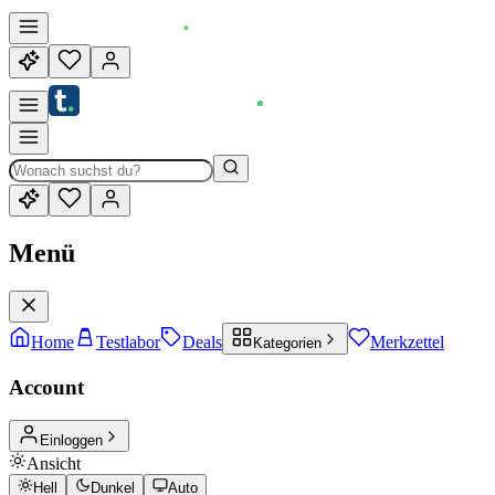
Menü
Home
Testlabor
Deals
Merkzettel
Kategorien
Account
Einloggen
Ansicht
Hell
Dunkel
Auto