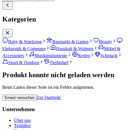
Kategorien
Baby & Spielzeug
Baumarkt & Garten
Beauty
Elektronik & Computer
Haushalt & Wohnen
Möbel &
Accessoires
Musikinstrumente
Reifen
Schmuck
Sport & Outdoor
Tierbedarf
Produkt konnte nicht geladen werden
Beim Laden dieser Seite ist ein Fehler aufgetreten.
Zur Startseite
Erneut versuchen
Unternehmen
Über uns
Testlabor