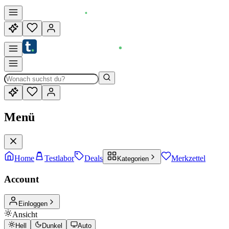
Menü
Home
Testlabor
Deals
Merkzettel
Kategorien
Account
Einloggen
Ansicht
Hell
Dunkel
Auto