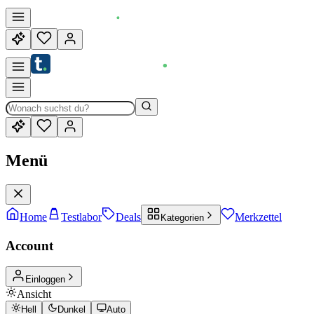
Menü
Home
Testlabor
Deals
Merkzettel
Kategorien
Account
Einloggen
Ansicht
Hell
Dunkel
Auto