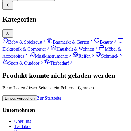
Kategorien
Baby & Spielzeug
Baumarkt & Garten
Beauty
Elektronik & Computer
Haushalt & Wohnen
Möbel &
Accessoires
Musikinstrumente
Reifen
Schmuck
Sport & Outdoor
Tierbedarf
Produkt konnte nicht geladen werden
Beim Laden dieser Seite ist ein Fehler aufgetreten.
Zur Startseite
Erneut versuchen
Unternehmen
Über uns
Testlabor