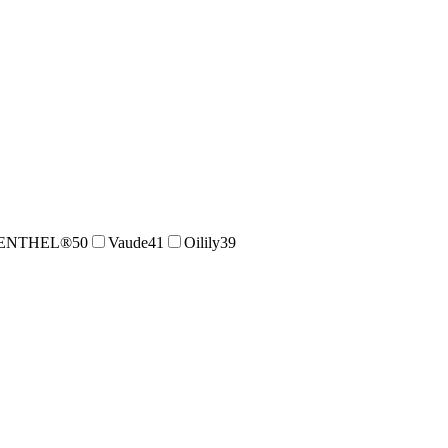
SENTHEL®
50
Vaude
41
Oilily
39