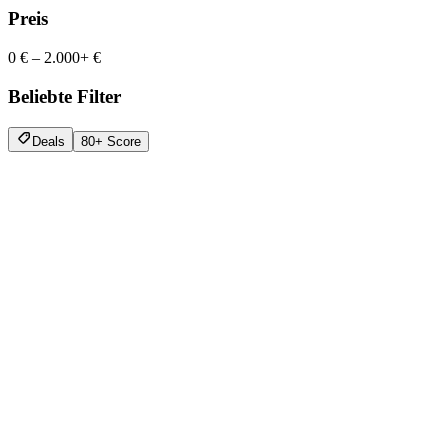
Preis
0 €
–
2.000+ €
Beliebte Filter
Deals
80+ Score