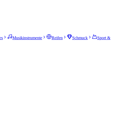
es
Musikinstrumente
Reifen
Schmuck
Sport &