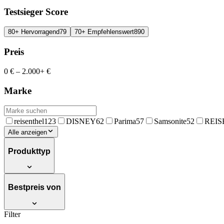
Testsieger Score
80+ Hervorragend
79
70+ Empfehlenswert
890
Preis
0 €
–
2.000+ €
Marke
reisenthel
123
DISNEY
62
Parima
57
Samsonite
52
REI
Alle anzeigen
Produkttyp
Bestpreis von
Filter