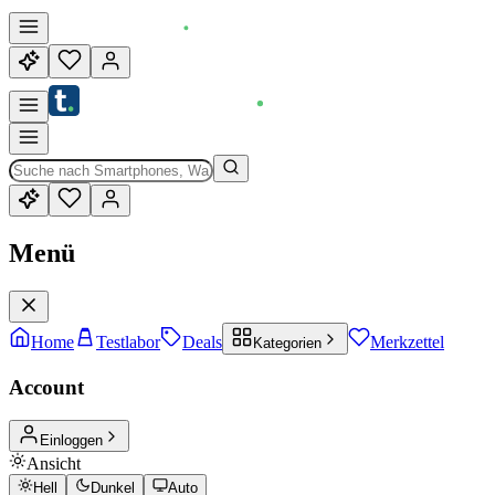
Menü
Home
Testlabor
Deals
Merkzettel
Kategorien
Account
Einloggen
Ansicht
Hell
Dunkel
Auto