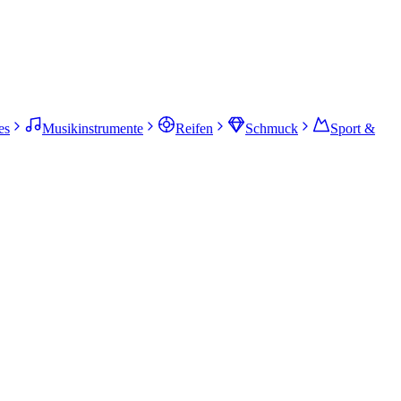
es
Musikinstrumente
Reifen
Schmuck
Sport &