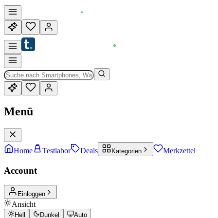
Menü
Home
Testlabor
Deals
Merkzettel
Kategorien
Account
Einloggen
Ansicht
Hell
Dunkel
Auto