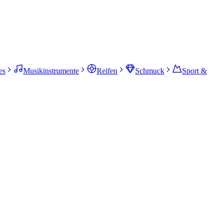
es
Musikinstrumente
Reifen
Schmuck
Sport &