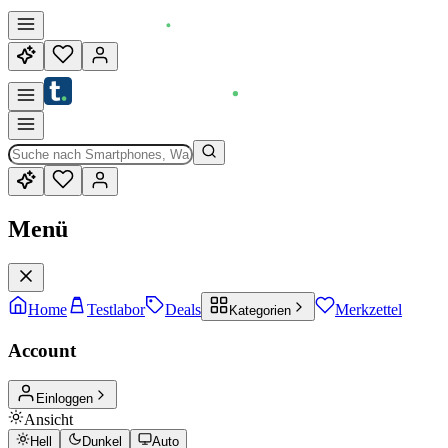
Menü
Home
Testlabor
Deals
Merkzettel
Kategorien
Account
Einloggen
Ansicht
Hell
Dunkel
Auto