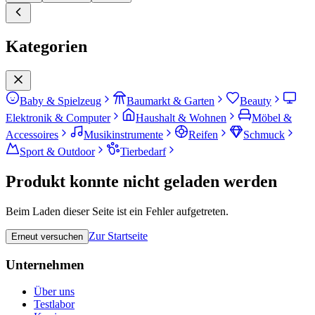
Kategorien
Baby & Spielzeug
Baumarkt & Garten
Beauty
Elektronik & Computer
Haushalt & Wohnen
Möbel &
Accessoires
Musikinstrumente
Reifen
Schmuck
Sport & Outdoor
Tierbedarf
Produkt konnte nicht geladen werden
Beim Laden dieser Seite ist ein Fehler aufgetreten.
Zur Startseite
Erneut versuchen
Unternehmen
Über uns
Testlabor