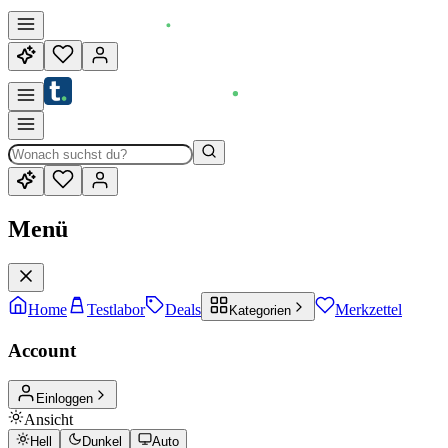
Menü
Home
Testlabor
Deals
Merkzettel
Kategorien
Account
Einloggen
Ansicht
Hell
Dunkel
Auto