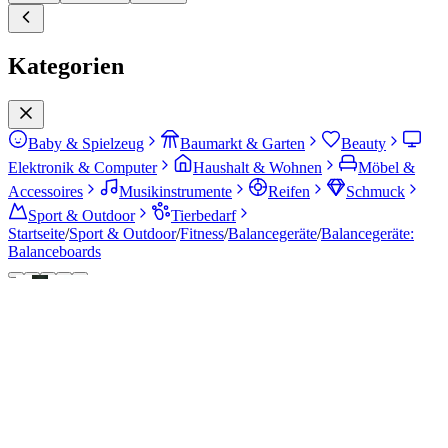
Kategorien
Baby & Spielzeug
Baumarkt & Garten
Beauty
Elektronik & Computer
Haushalt & Wohnen
Möbel &
Accessoires
Musikinstrumente
Reifen
Schmuck
Sport & Outdoor
Tierbedarf
Startseite
/
Sport & Outdoor
/
Fitness
/
Balancegeräte
/
Balancegeräte:
Balanceboards
Gesamtscore
64
08/2026