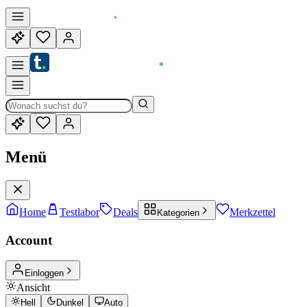
Menü
Home
Testlabor
Deals
Merkzettel
Kategorien
Account
Einloggen
Ansicht
Hell
Dunkel
Auto