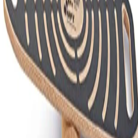
Alternativen in
Balancegeräte: Balanceboards
finden
Vergleichen
Merken
Preiswecker
Frag die KI
Lohnt sich dieses Produkt für mich?
Was sind die wichtigsten Vor- und Nachteile?
Gibt es bessere Alternativen in dieser Preisklasse?
Frag etwas anderes
Produktdetails
Produktinformationen
Produkttyp
Balancegeräte: Balanceboards
Preisentwicklung
3 Monate
6 Monate
1 Jahr