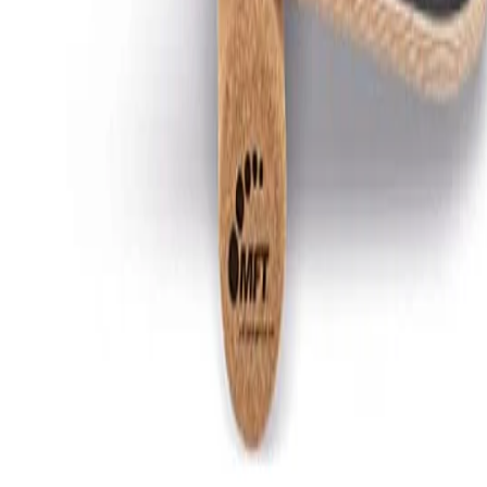
Preis noch zu hoch? Wir melden uns, sobald er fällt.
Preiswecker stellen
Noch nicht das Richtige gefunden?
Entdecke weitere
Balancegeräte: Balanceboards
im Vergleich.
Alle
Balancegeräte: Balanceboards
ansehen
Kein Angebot
Alternativen finden
Unternehmen
Über uns
Testlabor
Karriere
Services
Datenschutz
Impressum
Privatsphäre