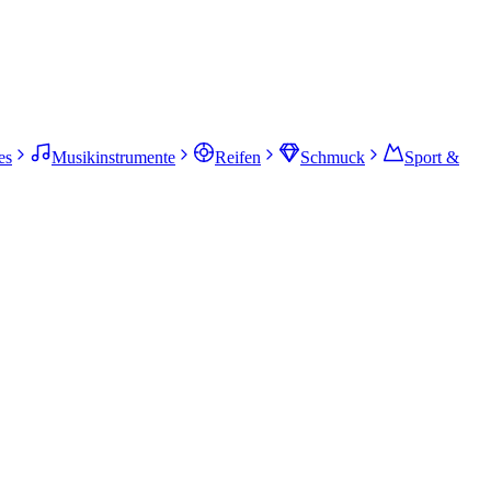
es
Musikinstrumente
Reifen
Schmuck
Sport &