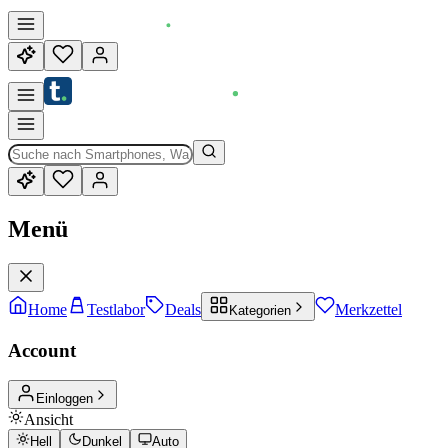
Menü
Home
Testlabor
Deals
Merkzettel
Kategorien
Account
Einloggen
Ansicht
Hell
Dunkel
Auto