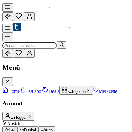
Menü
Home
Testlabor
Deals
Merkzettel
Kategorien
Account
Einloggen
Ansicht
Hell
Dunkel
Auto