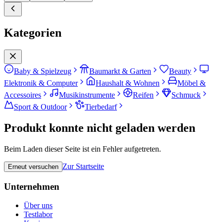
Kategorien
Baby & Spielzeug
Baumarkt & Garten
Beauty
Elektronik & Computer
Haushalt & Wohnen
Möbel &
Accessoires
Musikinstrumente
Reifen
Schmuck
Sport & Outdoor
Tierbedarf
Produkt konnte nicht geladen werden
Beim Laden dieser Seite ist ein Fehler aufgetreten.
Zur Startseite
Erneut versuchen
Unternehmen
Über uns
Testlabor