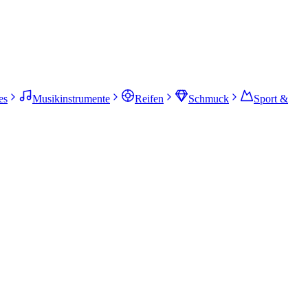
es
Musikinstrumente
Reifen
Schmuck
Sport &