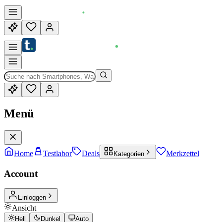
Menü
Home
Testlabor
Deals
Merkzettel
Kategorien
Account
Einloggen
Ansicht
Hell
Dunkel
Auto