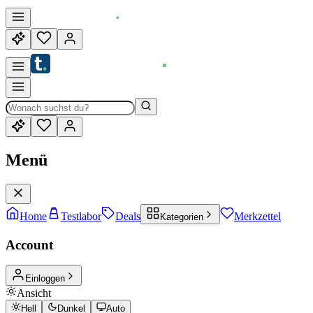
Menü
Home
Testlabor
Deals
Merkzettel
Kategorien
Account
Einloggen
Ansicht
Hell
Dunkel
Auto