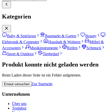
Kategorien
Baby & Spielzeug
Baumarkt & Garten
Beauty
Elektronik & Computer
Haushalt & Wohnen
Möbel &
Accessoires
Musikinstrumente
Reifen
Schmuck
Sport & Outdoor
Tierbedarf
Produkt konnte nicht geladen werden
Beim Laden dieser Seite ist ein Fehler aufgetreten.
Zur Startseite
Erneut versuchen
Unternehmen
Über uns
Testlabor