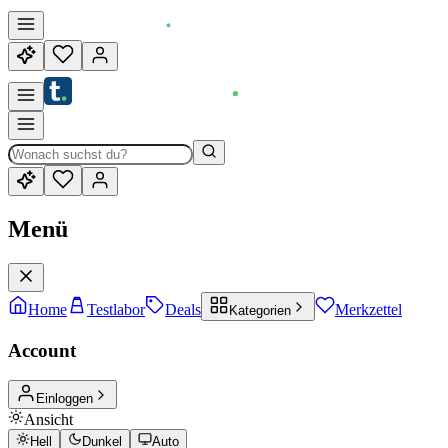
Menü
Home
Testlabor
Deals
Merkzettel
Kategorien
Account
Einloggen
Ansicht
Hell
Dunkel
Auto