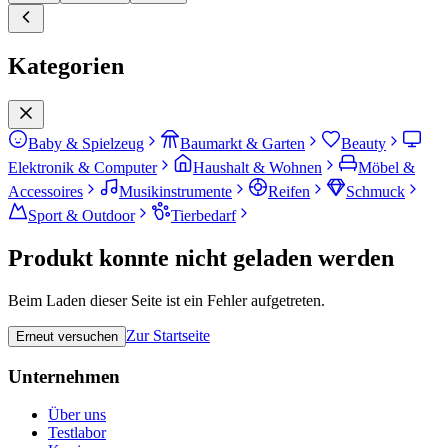
Kategorien
Baby & Spielzeug
Baumarkt & Garten
Beauty
Elektronik & Computer
Haushalt & Wohnen
Möbel &
Accessoires
Musikinstrumente
Reifen
Schmuck
Sport & Outdoor
Tierbedarf
Produkt konnte nicht geladen werden
Beim Laden dieser Seite ist ein Fehler aufgetreten.
Zur Startseite
Erneut versuchen
Unternehmen
Über uns
Testlabor