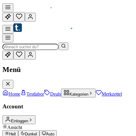
Menü
Home
Testlabor
Deals
Merkzettel
Kategorien
Account
Einloggen
Ansicht
Hell
Dunkel
Auto