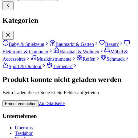
Kategorien
Baby & Spielzeug
Baumarkt & Garten
Beauty
Elektronik & Computer
Haushalt & Wohnen
Möbel &
Accessoires
Musikinstrumente
Reifen
Schmuck
Sport & Outdoor
Tierbedarf
Produkt konnte nicht geladen werden
Beim Laden dieser Seite ist ein Fehler aufgetreten.
Zur Startseite
Erneut versuchen
Unternehmen
Über uns
Testlabor