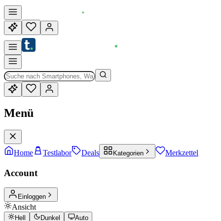
Menü
Home
Testlabor
Deals
Merkzettel
Kategorien
Account
Einloggen
Ansicht
Hell
Dunkel
Auto