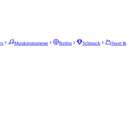
es
Musikinstrumente
Reifen
Schmuck
Sport &