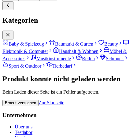
Kategorien
Baby & Spielzeug
Baumarkt & Garten
Beauty
Elektronik & Computer
Haushalt & Wohnen
Möbel &
Accessoires
Musikinstrumente
Reifen
Schmuck
Sport & Outdoor
Tierbedarf
Produkt konnte nicht geladen werden
Beim Laden dieser Seite ist ein Fehler aufgetreten.
Zur Startseite
Erneut versuchen
Unternehmen
Über uns
Testlabor