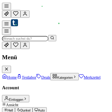
Menü
Home
Testlabor
Deals
Merkzettel
Kategorien
Account
Einloggen
Ansicht
Hell
Dunkel
Auto