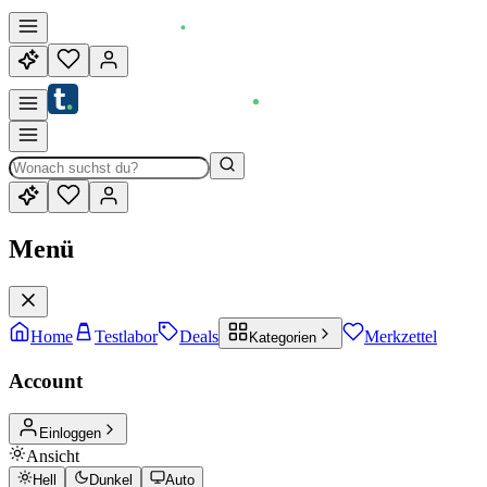
Menü
Home
Testlabor
Deals
Merkzettel
Kategorien
Account
Einloggen
Ansicht
Hell
Dunkel
Auto