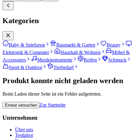
Kategorien
Baby & Spielzeug
Baumarkt & Garten
Beauty
Elektronik & Computer
Haushalt & Wohnen
Möbel &
Accessoires
Musikinstrumente
Reifen
Schmuck
Sport & Outdoor
Tierbedarf
Produkt konnte nicht geladen werden
Beim Laden dieser Seite ist ein Fehler aufgetreten.
Zur Startseite
Erneut versuchen
Unternehmen
Über uns
Testlabor