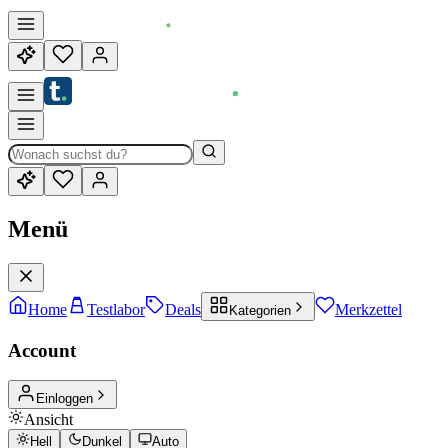
Menü
Home
Testlabor
Deals
Merkzettel
Kategorien
Account
Einloggen
Ansicht
Hell
Dunkel
Auto