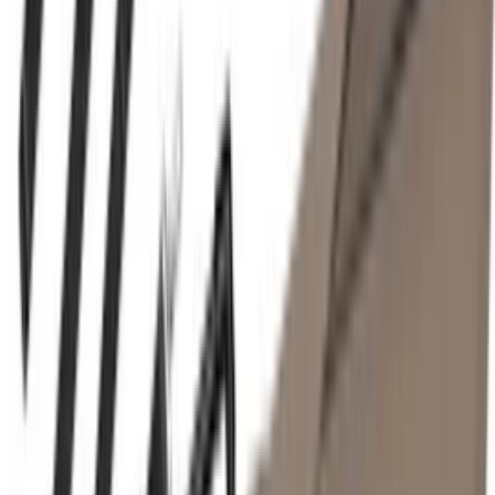
Deutschlands großes Verbraucherportal mit Testberichten und
integriertem Preisvergleich
Alle Preise inkl. der jeweils geltenden gesetzlichen MwSt., ggf.
zzgl. Versandkosten. Alle Angaben ohne Gewähr.
©
2026
Testsieger.de
Frag die KI
Frage stellen