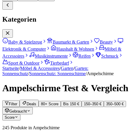
Kategorien
Baby & Spielzeug
Baumarkt & Garten
Beauty
Elektronik & Computer
Haushalt & Wohnen
Möbel &
Accessoires
Musikinstrumente
Reifen
Schmuck
Sport & Outdoor
Tierbedarf
Startseite
/
Möbel & Accessoires
/
Garten
/
Garten:
Sonnenschutz
/
Sonnenschutz: Sonnenschirme
/
Ampelschirme
Ampelschirme
Test & Vergleich
Filter
Deals
80+ Score
Bis 150 €
150–350 €
350–500 €
Gebraucht
Score
245
Produkte in
Ampelschirme