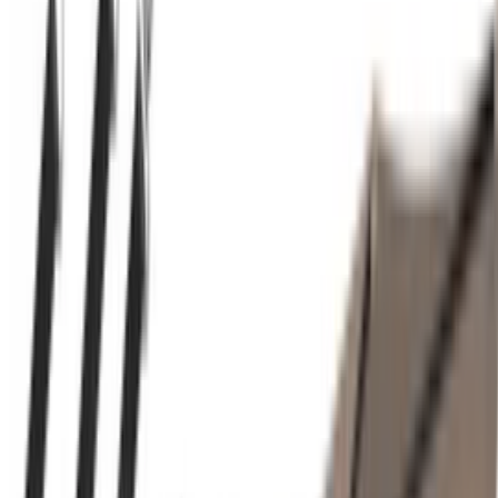
Was sind die wichtigsten Vor- und Nachteile?
Gibt es bessere Alternativen in dieser Preisklasse?
Frag etwas anderes
Unternehmen
Über uns
Testlabor
Karriere
Services
Datenschutz
Impressum
Privatsphäre
Partner
Shop anmelden
Shop Login
Folge uns