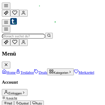
Menü
Home
Testlabor
Deals
Merkzettel
Kategorien
Account
Einloggen
Ansicht
Hell
Dunkel
Auto