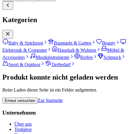
Kategorien
Baby & Spielzeug
Baumarkt & Garten
Beauty
Elektronik & Computer
Haushalt & Wohnen
Möbel &
Accessoires
Musikinstrumente
Reifen
Schmuck
Sport & Outdoor
Tierbedarf
Produkt konnte nicht geladen werden
Beim Laden dieser Seite ist ein Fehler aufgetreten.
Zur Startseite
Erneut versuchen
Unternehmen
Über uns
Testlabor