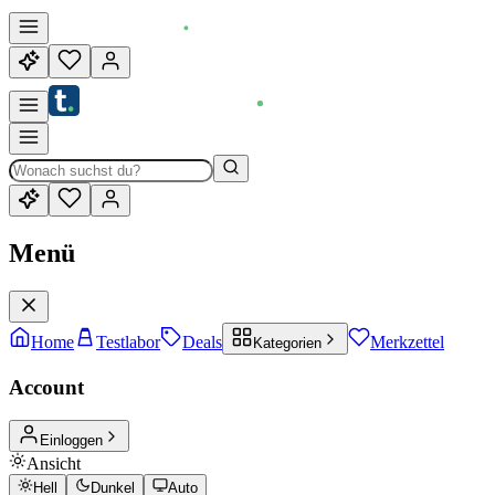
Menü
Home
Testlabor
Deals
Merkzettel
Kategorien
Account
Einloggen
Ansicht
Hell
Dunkel
Auto