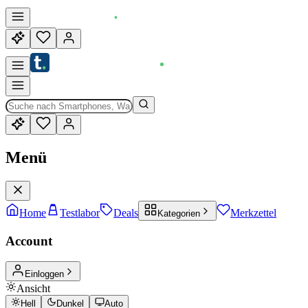
Menü
Home
Testlabor
Deals
Merkzettel
Kategorien
Account
Einloggen
Ansicht
Hell
Dunkel
Auto