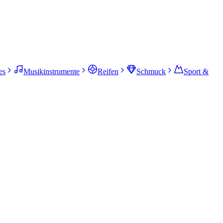
es
Musikinstrumente
Reifen
Schmuck
Sport &