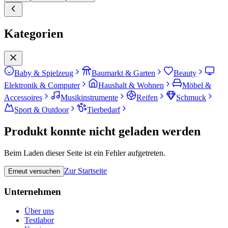
Kategorien
Baby & Spielzeug
Baumarkt & Garten
Beauty
Elektronik & Computer
Haushalt & Wohnen
Möbel &
Accessoires
Musikinstrumente
Reifen
Schmuck
Sport & Outdoor
Tierbedarf
Produkt konnte nicht geladen werden
Beim Laden dieser Seite ist ein Fehler aufgetreten.
Zur Startseite
Erneut versuchen
Unternehmen
Über uns
Testlabor