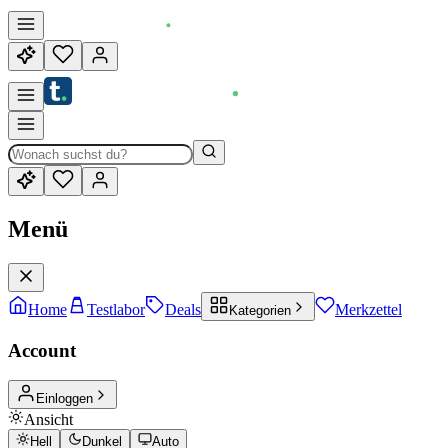
Menü
Home
Testlabor
Deals
Merkzettel
Kategorien
Account
Einloggen
Ansicht
Hell
Dunkel
Auto