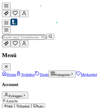
Menü
Home
Testlabor
Deals
Merkzettel
Kategorien
Account
Einloggen
Ansicht
Hell
Dunkel
Auto