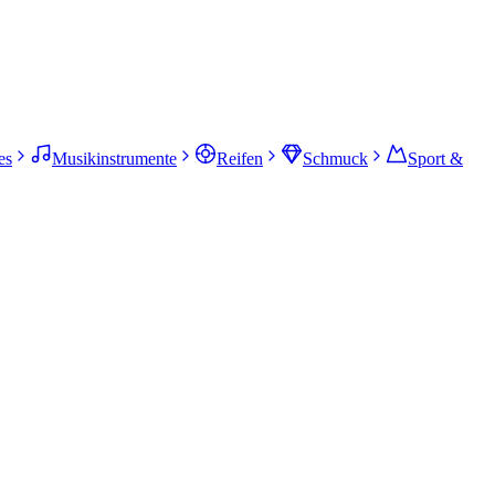
es
Musikinstrumente
Reifen
Schmuck
Sport &