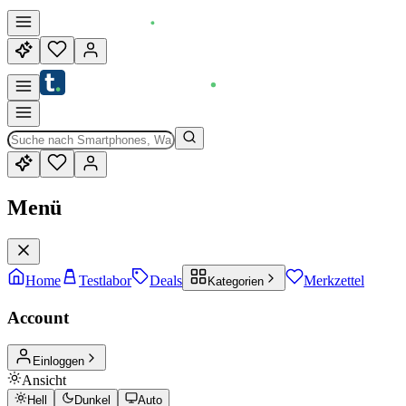
Menü
Home
Testlabor
Deals
Merkzettel
Kategorien
Account
Einloggen
Ansicht
Hell
Dunkel
Auto