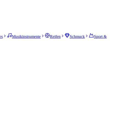
es
Musikinstrumente
Reifen
Schmuck
Sport &