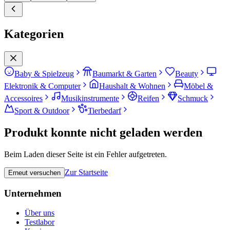
Kategorien
Baby & Spielzeug
Baumarkt & Garten
Beauty
Elektronik & Computer
Haushalt & Wohnen
Möbel &
Accessoires
Musikinstrumente
Reifen
Schmuck
Sport & Outdoor
Tierbedarf
Produkt konnte nicht geladen werden
Beim Laden dieser Seite ist ein Fehler aufgetreten.
Zur Startseite
Erneut versuchen
Unternehmen
Über uns
Testlabor