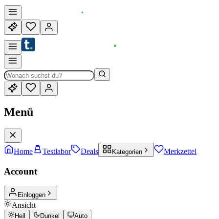
Menü
Home
Testlabor
Deals
Merkzettel
Kategorien
Account
Einloggen
Ansicht
Hell
Dunkel
Auto