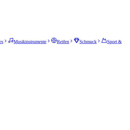
es
Musikinstrumente
Reifen
Schmuck
Sport &