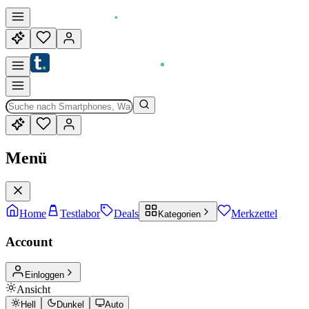
Menü
Home
Testlabor
Deals
Merkzettel
Kategorien
Account
Einloggen
Ansicht
Hell
Dunkel
Auto