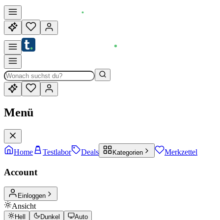
Menü
Home
Testlabor
Deals
Merkzettel
Kategorien
Account
Einloggen
Ansicht
Hell
Dunkel
Auto