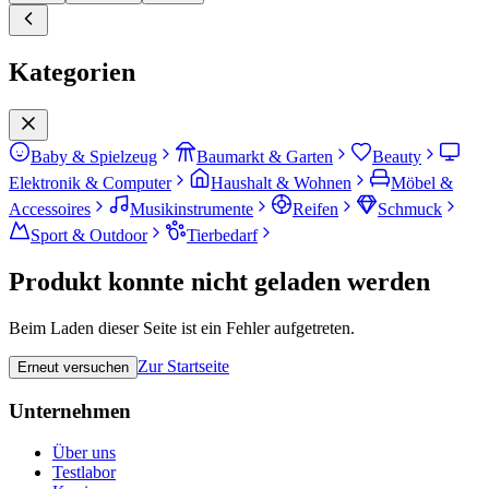
Kategorien
Baby & Spielzeug
Baumarkt & Garten
Beauty
Elektronik & Computer
Haushalt & Wohnen
Möbel &
Accessoires
Musikinstrumente
Reifen
Schmuck
Sport & Outdoor
Tierbedarf
Produkt konnte nicht geladen werden
Beim Laden dieser Seite ist ein Fehler aufgetreten.
Zur Startseite
Erneut versuchen
Unternehmen
Über uns
Testlabor