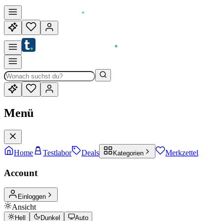
Menü
Home
Testlabor
Deals
Merkzettel
Kategorien
Account
Einloggen
Ansicht
Hell
Dunkel
Auto