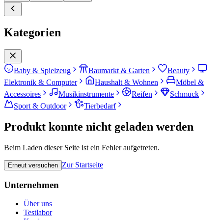
Kategorien
Baby & Spielzeug
Baumarkt & Garten
Beauty
Elektronik & Computer
Haushalt & Wohnen
Möbel &
Accessoires
Musikinstrumente
Reifen
Schmuck
Sport & Outdoor
Tierbedarf
Produkt konnte nicht geladen werden
Beim Laden dieser Seite ist ein Fehler aufgetreten.
Zur Startseite
Erneut versuchen
Unternehmen
Über uns
Testlabor