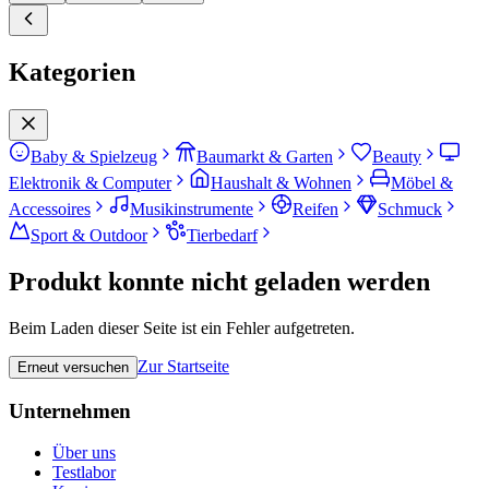
Kategorien
Baby & Spielzeug
Baumarkt & Garten
Beauty
Elektronik & Computer
Haushalt & Wohnen
Möbel &
Accessoires
Musikinstrumente
Reifen
Schmuck
Sport & Outdoor
Tierbedarf
Produkt konnte nicht geladen werden
Beim Laden dieser Seite ist ein Fehler aufgetreten.
Zur Startseite
Erneut versuchen
Unternehmen
Über uns
Testlabor