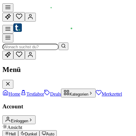
Menü
Home
Testlabor
Deals
Merkzettel
Kategorien
Account
Einloggen
Ansicht
Hell
Dunkel
Auto