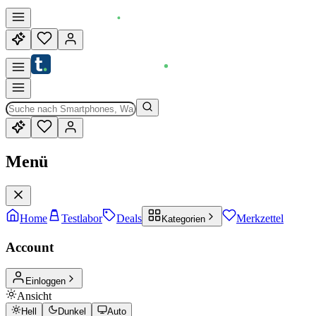
Menü
Home
Testlabor
Deals
Merkzettel
Kategorien
Account
Einloggen
Ansicht
Hell
Dunkel
Auto