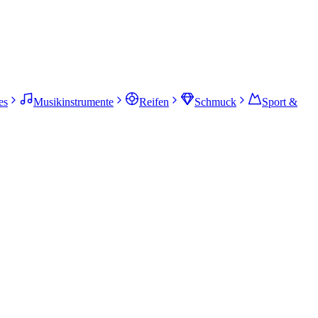
es
Musikinstrumente
Reifen
Schmuck
Sport &