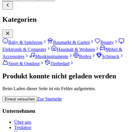
Kategorien
Baby & Spielzeug
Baumarkt & Garten
Beauty
Elektronik & Computer
Haushalt & Wohnen
Möbel &
Accessoires
Musikinstrumente
Reifen
Schmuck
Sport & Outdoor
Tierbedarf
Produkt konnte nicht geladen werden
Beim Laden dieser Seite ist ein Fehler aufgetreten.
Zur Startseite
Erneut versuchen
Unternehmen
Über uns
Testlabor