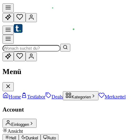
Menü
Home
Testlabor
Deals
Merkzettel
Kategorien
Account
Einloggen
Ansicht
Hell
Dunkel
Auto