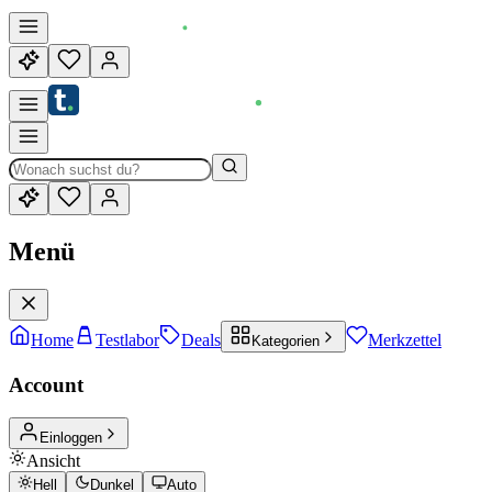
Menü
Home
Testlabor
Deals
Merkzettel
Kategorien
Account
Einloggen
Ansicht
Hell
Dunkel
Auto