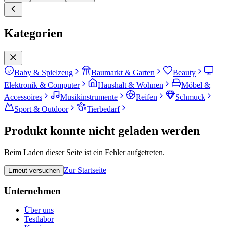
Kategorien
Baby & Spielzeug
Baumarkt & Garten
Beauty
Elektronik & Computer
Haushalt & Wohnen
Möbel &
Accessoires
Musikinstrumente
Reifen
Schmuck
Sport & Outdoor
Tierbedarf
Produkt konnte nicht geladen werden
Beim Laden dieser Seite ist ein Fehler aufgetreten.
Zur Startseite
Erneut versuchen
Unternehmen
Über uns
Testlabor